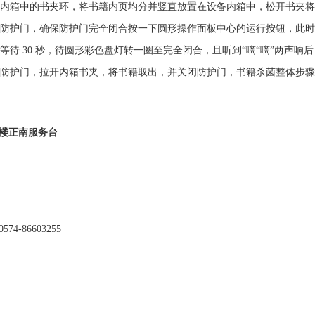
内箱中的书夹环，将书籍内页均分并竖直放置在设备内箱中，松开书夹将
防护门，确保防护门完全闭合按一下圆形操作面板中心的运行按钮，此时
等待 30 秒，待圆形彩色盘灯转一圈至完全闭合，且听到“嘀“嘀”两声响
防护门，拉开内箱书夹，将书籍取出，并关闭防护门，书籍杀菌整体步骤
楼正南服务台
74-86603255