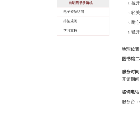
拉开
自助图书杀菌机
电子资源访问
轻关
排架规则
耐心
学习支持
轻开
地理位置
图书馆二
服务时间
开馆期间
咨询电话
服务台：05