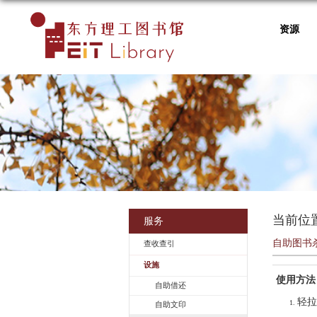
资源
当前位
服务
自助图书
查收查引
设施
使用方法
自助借还
轻拉
自助文印