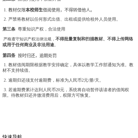
1. 教材仅限
本校师生
借阅使用，不得转借他人。
2. 严禁将教材以任何形式出借、出租或提供给校外人员使用。
第三条
尊重知识产权，合法使用
严格遵守知识产权法律法规，
不得批量复制和扫描教材、不得上传网络
或用于任何商业及非法用途
。
第四条
按时归还，逾期处罚
1. 教材借阅期限根据教学安排确定，具体以教学工作部通知为准。教
材不支持续借。
2. 逾期归还须支付逾期费，标准为人民币
2
元
/
册
/
天。
3. 若逾期费累计达到人民币
20
元，系统将自动暂停该读者的借阅权
限。待教材归还并缴清费用后，权限方可恢复。
快速导航