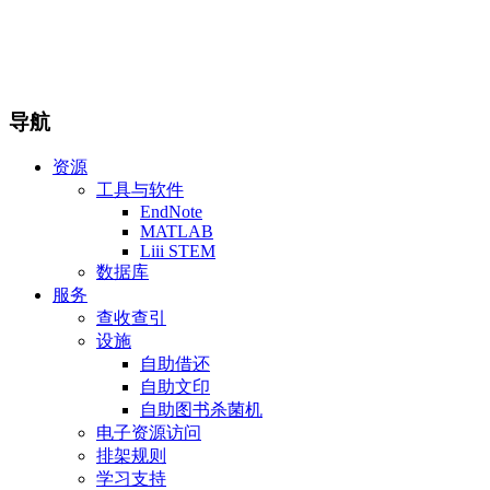
导航
资源
工具与软件
EndNote
MATLAB
Liii STEM
数据库
服务
查收查引
设施
自助借还
自助文印
自助图书杀菌机
电子资源访问
排架规则
学习支持