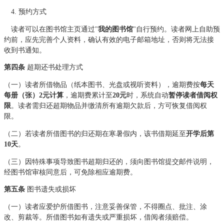
4. 预约方式
读者可以在图书馆主页通过"
我的图书馆
"自行预约。读者网上自助预
约前，应先完善个人资料，确认有效的电子邮箱地址，否则将无法接
收到书通知。
第四条
超期还书处理方式
（一）读者所借物品（纸本图书、光盘或视听资料），逾期费按
每天
每册（张）2元计算
，逾期费累计至
20元
时，系统自动
暂停读者借阅权
限
。读者需归还超期物品并缴清所有逾期欠款后，方可恢复借阅权
限。
（二）若读者所借图书的归还期在寒暑假内，该书借期延至
开学后第
10天
。
（三）因特殊事项导致图书超期归还的，须向图书馆提交邮件说明，
经图书馆审核同意后，可免除相应逾期费。
第五条
图书遗失或损坏
（一）读者应爱护所借图书，注意妥善保管，不得圈点、批注、涂
改、剪裁等。所借图书如有遗失或严重损坏，借阅者须赔偿。