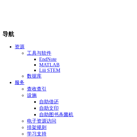
导航
资源
工具与软件
EndNote
MATLAB
Liii STEM
数据库
服务
查收查引
设施
自助借还
自助文印
自助图书杀菌机
电子资源访问
排架规则
学习支持