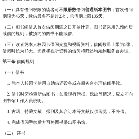
（一）具有借阅权限的读者可
不限册数
借阅
普通纸本图书
；首次借阅
期限为
45天
，续借最多不超过2次，总借期上限
135天
。
（二）图书续借从首次借阅期满之日开始计算。图书馆采用先预约后
续借的规则，被预约的图书不能续借。
（三）读者凭本人校园卡借阅光盘和视听资料，借阅数量上限为5张，
借阅时长为15天。光盘和视听资料的借阅和归还均须到服务台办理。
第三条
借阅规则
（一）借书
1. 凭本人校园卡使用自助借还设备或在服务台办理借阅手续。
2. 借书时需检查所借图书；如发现有污损、残缺等情况，应立即向
图书馆工作人员说明。
3. 古籍、特藏文献、报刊及其合订本等文献仅供阅览，不外借。
4. 完成借阅手续后方可将图书带出图书馆。
（二） 还书