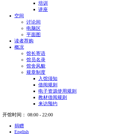
培训
讲座
空间
讨论间
电脑区
平面图
读者荐购
概况
馆长寄语
馆员名录
馆舍风貌
规章制度
入馆须知
借阅规则
电子资源使用规则
教材借阅规则
来访预约
开馆时间：
08:00 - 22:00
捐赠
English