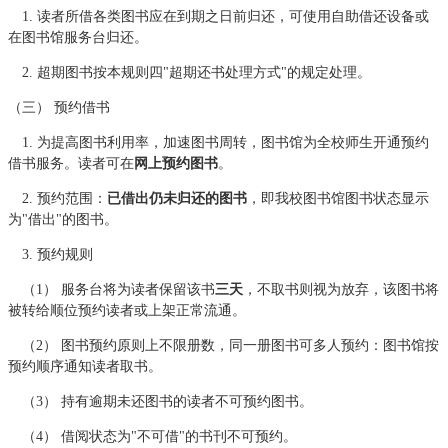
1. 读者所借各类图书应在到期之日前归还，可使用自助借还设备或
在图书馆服务台归还。
2. 超期图书按本规则四"超期还书处理方式"的规定处理。
（三） 预约借书
1. 为提高图书利用率，加速图书周转，图书馆为全校师生开通预约
借书服务。读者可在
网上预约图书
。
2. 预约范围：
已借出仍未归还的图书
，即我校图书馆图书状态显示
为"借出"的图书。
3. 预约规则
（1） 服务台将为读者保留该书
三天
，不取书则视为放弃，该图书将
被转给顺位预约读者或上架正常流通。
（2） 图书预约原则上不限册数，同一册图书可多人预约：图书馆按
预约顺序通知读者取书。
（3） 持有逾期未还图书的读者不可预约图书。
（4） 借阅状态为"不可借"的书刊不可预约。