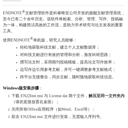
®
ENDNOTE
文献管理软件是科睿唯安公司开发的旗舰文献管理系统，
至今已有二十余年历史。该软件
将检
索、分析、管理、写作、投稿融
为一体，构建简洁高效的工作流，是助力学术研究与论文发表的重要
工具。
®
使用ENDNOTE
单机版，研究人员能够：
轻松地获取科技文献，建立个人文献数据库；
对科技文献进行有效的管理和分析，激发科研思路；
撰写论文时，采用期刊投稿模板，提高论文写作效率；
边写作边引用参考文献，并可一键调整参考文献格式；
跨平台无缝整合，同步文献，随时随地获取科技信息。
Windows版安装步骤
：
下载
EN22Inst.msi
与
License.dat
两个文件，
解压至同一文件夹内
（请勿直接放置在桌面）；
关闭所有
Office
应用程序（如
Word
、
Excel
等）；
双击
EN22Inst.msi
文件进行安装，无需输入序列号。